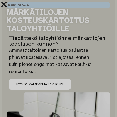
KAMPANJA
MÄRKÄTILOJEN
KOSTEUSKARTOITUS
TALOYHTIÖILLE
Tiedättekö taloyhtiönne märkätilojen
todellisen kunnon?
Ammattitaitoinen kartoitus paljastaa
piilevät kosteusvauriot ajoissa, ennen
kuin pienet ongelmat kasvavat kalliiksi
remonteiksi.
PYYDÄ KAMPANJATARJOUS