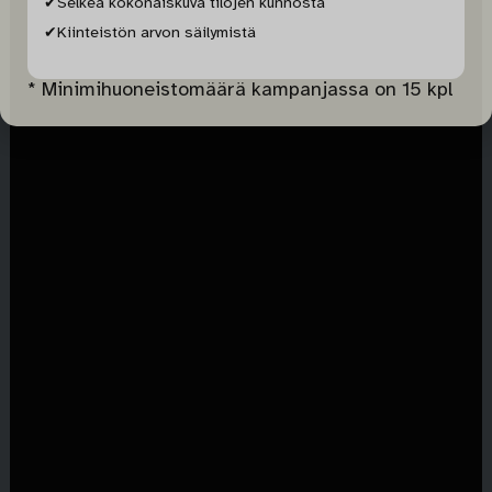
✔Selkeä kokonaiskuva tilojen kunnosta
✔Kiinteistön arvon säilymistä
* Minimihuoneistomäärä kampanjassa on 15 kpl