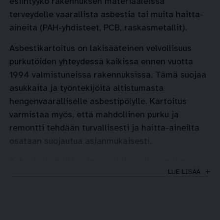
esiintyykö rakennuksen materiaaleissa
terveydelle vaarallista asbestia tai muita haitta-
aineita (PAH-yhdisteet, PCB, raskasmetallit).
Asbestikartoitus on lakisääteinen velvollisuus
purkutöiden yhteydessä kaikissa ennen vuotta
1994 valmistuneissa rakennuksissa. Tämä suojaa
asukkaita ja työntekijöitä altistumasta
hengenvaaralliselle asbestipölylle. Kartoitus
varmistaa myös, että mahdollinen purku ja
remontti tehdään turvallisesti ja haitta-aineilta
osataan suojautua asianmukaisesti.
Asbesti- ja haitta-ainekartoituksella kerätyt
LUE LISÄÄ
materiaalit analysoidaan laboratoriossa.
Kartoituksen jälkeen asiakas saa kirjallisen
raportin, jossa asbestin ja muiden haitta-aineiden
esiintymispaikat on osoitettu ja selkeät