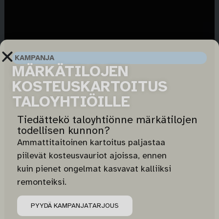
KAMPANJA
MÄRKÄTILOJEN
KOSTEUSKARTOITUS
TALOYHTIÖILLE
Tiedättekö taloyhtiönne märkätilojen
todellisen kunnon?
Ammattitaitoinen kartoitus paljastaa
piilevät kosteusvauriot ajoissa, ennen
kuin pienet ongelmat kasvavat kalliiksi
remonteiksi.
PYYDÄ KAMPANJATARJOUS