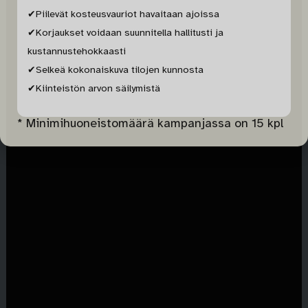
✔Piilevät kosteusvauriot havaitaan ajoissa
✔Korjaukset voidaan suunnitella hallitusti ja
kustannustehokkaasti
✔Selkeä kokonaiskuva tilojen kunnosta
✔Kiinteistön arvon säilymistä
* Minimihuoneistomäärä kampanjassa on 15 kpl