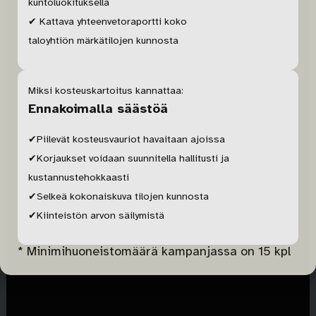
kuntoluokituksella
✔ Kattava yhteenvetoraportti koko
taloyhtiön märkätilojen kunnosta
Miksi kosteuskartoitus kannattaa:
Ennakoimalla säästöä
✔Piilevät kosteusvauriot havaitaan ajoissa
✔Korjaukset voidaan suunnitella hallitusti ja
kustannustehokkaasti
✔Selkeä kokonaiskuva tilojen kunnosta
✔Kiinteistön arvon säilymistä
* Minimihuoneistomäärä kampanjassa on 15 kpl