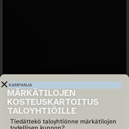
KAMPANJA
MÄRKÄTILOJEN
KOSTEUSKARTOITUS
TALOYHTIÖILLE
Tiedättekö taloyhtiönne märkätilojen
todellisen kunnon?