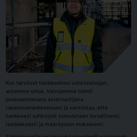
Kun tarvitset hankkeellesi sähkövalvojan,
autamme sinua. Valvojamme toimii
puolueettomana asiantuntijana
rakennushankkeessasi ja varmistaa, että
hankkeesi sähkötyöt toteutetaan turvallisesti,
laadukkaasti ja määräysten mukaisesti.
Sähköturvallisuuslaki sekä standardit säätelevät