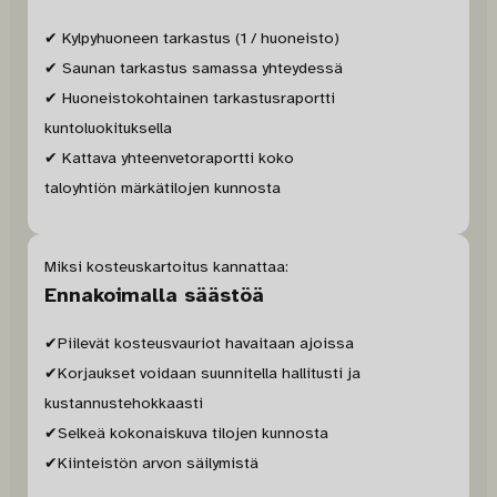
✔ Kylpyhuoneen tarkastus (1 / huoneisto)
✔ Saunan tarkastus samassa yhteydessä
✔ Huoneistokohtainen tarkastusraportti
kuntoluokituksella
✔ Kattava yhteenvetoraportti koko
taloyhtiön märkätilojen kunnosta
Miksi kosteuskartoitus kannattaa:
Ennakoimalla säästöä
✔Piilevät kosteusvauriot havaitaan ajoissa
✔Korjaukset voidaan suunnitella hallitusti ja
kustannustehokkaasti
✔Selkeä kokonaiskuva tilojen kunnosta
✔Kiinteistön arvon säilymistä