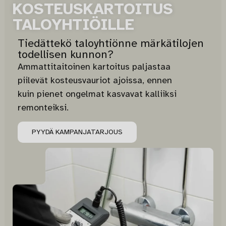
KOSTEUSKARTOITUS
TALOYHTIÖILLE
Tiedättekö taloyhtiönne märkätilojen
todellisen kunnon?
Ammattitaitoinen kartoitus paljastaa
piilevät kosteusvauriot ajoissa, ennen
kuin pienet ongelmat kasvavat kalliiksi
remonteiksi.
PYYDÄ KAMPANJATARJOUS