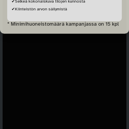
✔Selkeä kokonaiskuva tilojen kunnosta
✔Kiinteistön arvon säilymistä
* Minimihuoneistomäärä kampanjassa on 15 kpl