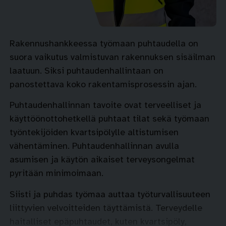
Rakennushankkeessa työmaan puhtaudella on
suora vaikutus valmistuvan rakennuksen sisäilman
laatuun. Siksi puhtaudenhallintaan on
panostettava koko rakentamisprosessin ajan.
Puhtaudenhallinnan tavoite ovat terveelliset ja
käyttöönottohetkellä puhtaat tilat sekä työmaan
työntekijöiden kvartsipölylle altistumisen
vähentäminen. Puhtaudenhallinnan avulla
asumisen ja käytön aikaiset terveysongelmat
pyritään minimoimaan.
Siisti ja puhdas työmaa auttaa työturvallisuuteen
liittyvien velvoitteiden täyttämistä. Terveydelle
haitalliset epäpuhtaudet, kuten kvartsipöly,