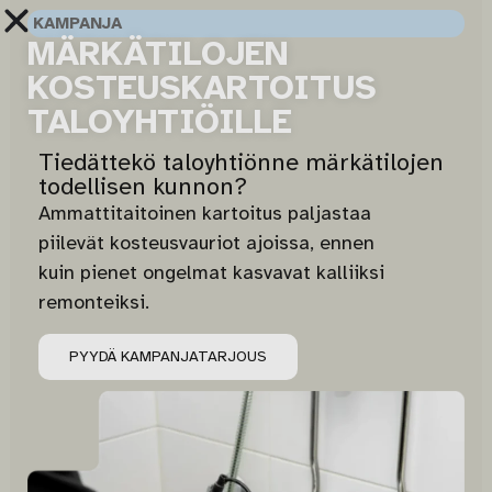
KAMPANJA
MÄRKÄTILOJEN
KOSTEUSKARTOITUS
TALOYHTIÖILLE
Tiedättekö taloyhtiönne märkätilojen
todellisen kunnon?
Ammattitaitoinen kartoitus paljastaa
piilevät kosteusvauriot ajoissa, ennen
kuin pienet ongelmat kasvavat kalliiksi
remonteiksi.
PYYDÄ KAMPANJATARJOUS