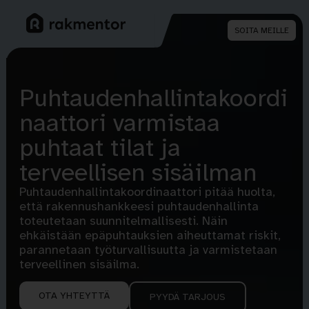
SOITA MEILLE
Puhtaudenhallintakoordi
naattori varmistaa
puhtaat tilat ja
terveellisen sisäilman
Puhtaudenhallintakoordinaattori pitää huolta,
että rakennushankkeesi puhtaudenhallinta
toteutetaan suunnitelmallisesti. Näin
ehkäistään epäpuhtauksien aiheuttamat riskit,
parannetaan työturvallisuutta ja varmistetaan
terveellinen sisäilma.
OTA YHTEYTTÄ
PYYDÄ TARJOUS