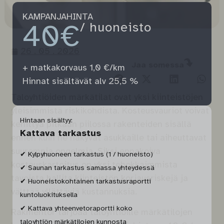
KAMPANJAHINTA
40€
/ huoneisto
26 . 05 . 2026
Jaa somessa
+ matkakorvaus 1,0 €/km
Hinnat sisältävät alv 25,5 %
Taloyhtiöiden märkätilat ovat yksi kiinteistöjen
yleisimmistä riskikohdista. Kosteusvauriot voivat
Hintaan sisältyy:
kehittyä pitkään piilossa rakenteiden sisällä
Kattava tarkastus
ennen kuin ne näkyvät asukkaille tai aiheuttavat
suurempia ongelmia. Siksi ennakoiva
✔ Kylpyhuoneen tarkastus (1 / huoneisto)
kosteuskartoitus on yksi tehokkaimmista
✔ Saunan tarkastus samassa yhteydessä
tavoista hallita kiinteistön korjausriskejä ja
✔ Huoneistokohtainen tarkastusraportti
välttää yllättäviä kustannuksia.
kuntoluokituksella
✔ Kattava yhteenvetoraportti koko
Rakmentor tarjoaa taloyhtiöille märkätilojen
taloyhtiön märkätilojen kunnosta