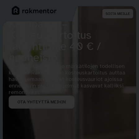
SOITA MEILLE
Kampanja –
Kosteuskartoitus
taloyhtiöille 40 € /
huoneisto
Tietääkö taloyhtiönne märkätilojen todellisen
kunnon? Rakmentorin kosteuskartoitus auttaa
havaitsemaan piilevät kosteusvauriot ajoissa
ennen kuin pienet ongelmat kasvavat kalliiksi
remonteiksi.
OTA YHTEYTTÄ MEIHIN