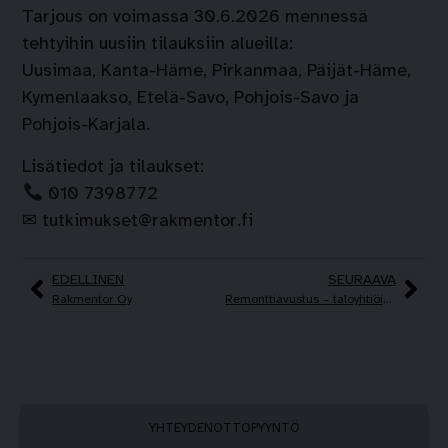
Tarjous on voimassa 30.6.2026 mennessä
tehtyihin uusiin tilauksiin alueilla:
Uusimaa, Kanta-Häme, Pirkanmaa, Päijät-Häme,
Kymenlaakso, Etelä-Savo, Pohjois-Savo ja
Pohjois-Karjala.
Lisätiedot ja tilaukset:
010 7398772
✉ tutkimukset@rakmentor.fi
EDELLINEN
SEURAAVA
Rakmentor Oy
Remonttiavustus – taloyhtiöiden alihyödynnetty mahdollisuus, joka kannattaa käyttää oikein
YHTEYDENOTTOPYYNTÖ