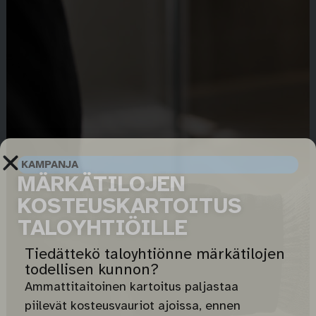
KAMPANJA
MÄRKÄTILOJEN
KOSTEUSKARTOITUS
TALOYHTIÖILLE
Tiedättekö taloyhtiönne märkätilojen
todellisen kunnon?
Ammattitaitoinen kartoitus paljastaa
piilevät kosteusvauriot ajoissa, ennen