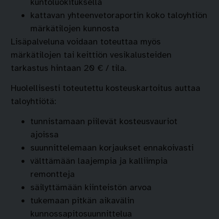
kuntoluokituksella
kattavan yhteenvetoraportin koko taloyhtiön
märkätilojen kunnosta
Lisäpalveluna voidaan toteuttaa myös
märkätilojen tai keittiön vesikalusteiden
tarkastus hintaan 20 € / tila.
Huolellisesti toteutettu kosteuskartoitus auttaa
taloyhtiötä:
tunnistamaan piilevät kosteusvauriot
ajoissa
suunnittelemaan korjaukset ennakoivasti
välttämään laajempia ja kalliimpia
remontteja
säilyttämään kiinteistön arvoa
tukemaan pitkän aikavälin
kunnossapitosuunnittelua